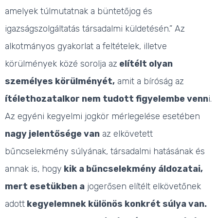
amelyek túlmutatnak a büntetőjog és
igazságszolgáltatás társadalmi küldetésén.” Az
alkotmányos gyakorlat a feltételek, illetve
körülmények közé sorolja az
elítélt olyan
személyes körülményét,
amit a bíróság az
ítélethozatalkor nem tudott figyelembe venn
i.
Az egyéni kegyelmi jogkör mérlegelése esetében
nagy jelentősége van
az elkövetett
bűncselekmény súlyának, társadalmi hatásának és
annak is, hogy
kik a bűncselekmény áldozatai,
mert esetükben a
jogerősen elítélt elkövetőnek
adott
kegyelemnek különös konkrét súlya van.