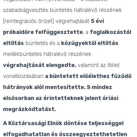
szabadságvesztés büntetés hátralévő részének
(reintegrációs őrizet) végrehajtását
5 évi
próbaidőre felfüggesztette
, a
foglalkozástól
eltiltás
büntetés és a
közügyektől eltiltás
mellékbüntetés hátralévő részének
végrehajtását elengedte,
valamint az ítélet
vonatkozásában
a büntetett előélethez fűződő
hátrányok alól mentesítette. S mindez
elsősorban az érintetteknek jelent óriási
megrázkódtatást.
A Köztársasági Elnök döntése teljességgel
elfogadhatatlan és összeegyeztethetetlen