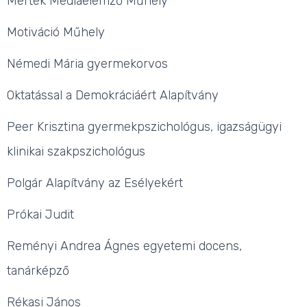
Mérték Médiaelemző Műhely
Motiváció Műhely
Némedi Mária gyermekorvos
Oktatással a Demokráciáért Alapítvány
Peer Krisztina gyermekpszichológus, igazságügyi
klinikai szakpszichológus
Polgár Alapítvány az Esélyekért
Prókai Judit
Reményi Andrea Ágnes egyetemi docens,
tanárképző
Rékasi János