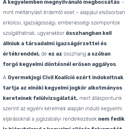
A kegyelemben megnyilvánuló megbocsátás
–
mint méltánylást érdemlő eset – alapjául elsősorban
erkölcsi, igazságossági, emberiességi szempontok
szolgálhatnak, ugyanakkor
összhangban kell
állniuk a társadalmi igazságérzettel és
értékrenddel,
de
ez az
összhang
a szóban
forgó kegyelmi döntésnél erősen aggályos
.
A
Gyermekjogi Civil Koalíció ezért indokoltnak
tartja
az elnöki kegyelmi jogkör alkotmányos
kereteinek felülvizsgálatát,
mert álláspontunk
szerint az egyéni kérelmek alapján induló kegyelmi
eljárásoknál a jogszabályi rendelkezések
nem fedik