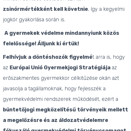
zsinórmértékként kell követnie
, így a kegyelmi
jogkör gyakorlása során is.
A gyermekek védelme mindannyiunk közös
felelőssége! Álljunk ki értük!
Felhívjuk a döntéshozók figyelmé
t arra is, hogy
az
Európai Unió Gyermekjogi Stratégiája
az
erőszakmentes gyermekkor célkitűzése okán azt
javasolja a tagállamoknak, hogy fejlesszék a
gyermekvédelmi rendszerek működését, ezért a
büntetőjogi megközelítésű törvényeik mellett
a megelőzésre és az áldozatvédelemre
fókuszáló gyermekvédelmi törvénycsomagot