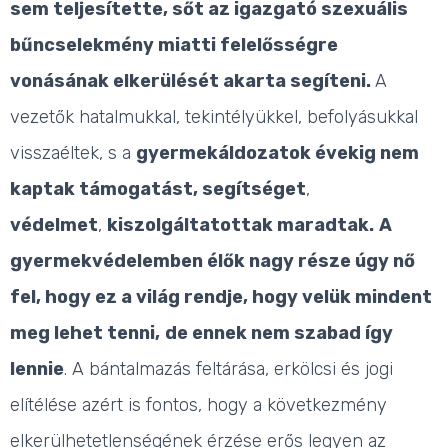
sem teljesítette, sőt az igazgató szexuális
bűncselekmény miatti felelősségre
vonásának elkerülését akarta segíteni.
A
vezetők hatalmukkal, tekintélyükkel, befolyásukkal
visszaéltek, s a
gyermekáldozatok évekig nem
kaptak támogatást, segítséget
,
védelmet
,
kiszolgáltatottak maradtak.
A
gyermekvédelemben élők nagy része úgy nő
fel, hogy ez a világ rendje, hogy velük mindent
meg lehet tenni,
de ennek nem szabad így
lennie
. A bántalmazás feltárása, erkölcsi és jogi
elítélése azért is fontos, hogy a következmény
elkerülhetetlenségének érzése erős legyen az