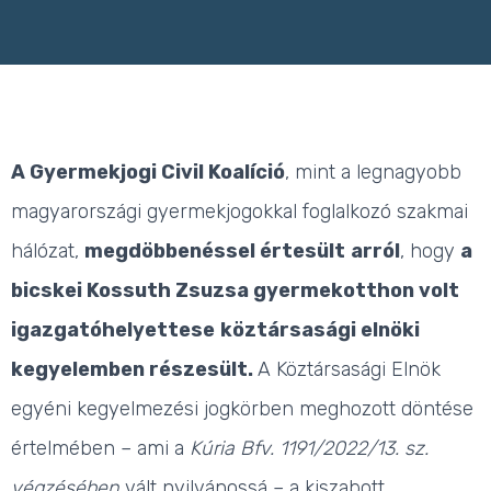
A Gyermekjogi Civil Koalíció
, mint a legnagyobb
magyarországi gyermekjogokkal foglalkozó szakmai
hálózat,
megdöbbenéssel értesült
arról
, hogy
a
bicskei Kossuth Zsuzsa gyermekotthon volt
igazgatóhelyettese
köztársasági elnöki
kegyelemben részesült.
A Köztársasági Elnök
egyéni kegyelmezési jogkörben meghozott döntése
értelmében – ami a
Kúria Bfv. 1191/2022/13. sz.
végzésében
vált nyilvánossá – a kiszabott