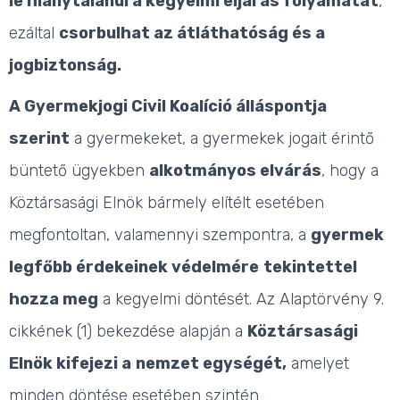
le hiánytalanul a kegyelmi eljárás folyamatát
,
ezáltal
csorbulhat az átláthatóság és a
jogbiztonság.
A Gyermekjogi Civil Koalíció álláspontja
szerint
a gyermekeket, a gyermekek jogait érintő
büntető ügyekben
alkotmányos elvárás
, hogy a
Köztársasági Elnök bármely elítélt esetében
megfontoltan, valamennyi szempontra, a
gyermek
legfőbb érdekeinek védelmére
tekintettel
hozza meg
a kegyelmi döntését. Az Alaptörvény 9.
cikkének (1) bekezdése alapján a
Köztársasági
Elnök kifejezi a
nemzet egységét,
amelyet
minden döntése esetében szintén