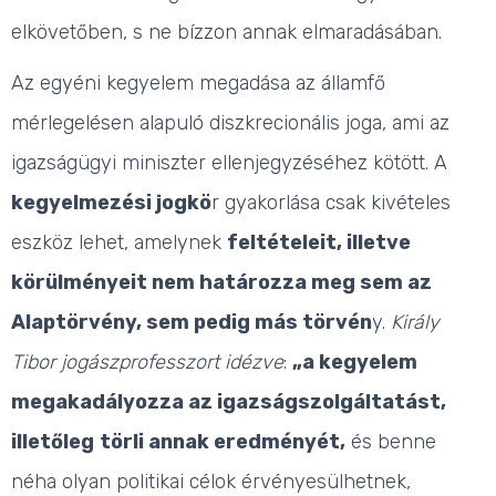
elkövetőben, s ne bízzon annak elmaradásában.
Az egyéni kegyelem megadása az államfő
mérlegelésen alapuló diszkrecionális joga, ami az
igazságügyi miniszter ellenjegyzéséhez kötött. A
kegyelmezési jogkö
r gyakorlása csak kivételes
eszköz lehet, amelynek
feltételeit, illetve
körülményeit nem határozza meg sem az
Alaptörvény, sem pedig más törvén
y.
Király
Tibor jogászprofesszort idézve
:
„a kegyelem
megakadályozza az igazságszolgáltatást,
illetőleg
törli annak eredményét,
és benne
néha olyan politikai célok érvényesülhetnek,