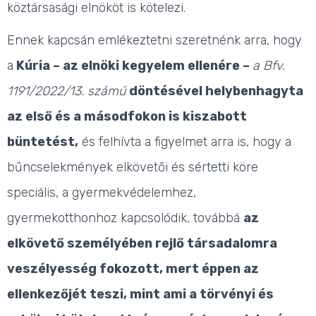
köztársasági elnököt is kötelezi.
Ennek kapcsán emlékeztetni szeretnénk arra, hogy
a
Kúria – az elnöki kegyelem ellenére –
a Bfv.
1191/2022/13. számú
döntésével helybenhagyta
az első és a másodfokon is kiszabott
büntetést,
és felhívta a figyelmet arra is, hogy a
bűncselekmények elkövetői és sértetti köre
speciális, a gyermekvédelemhez,
gyermekotthonhoz kapcsolódik, továbbá
az
elkövető személyében rejlő társadalomra
veszélyesség fokozott, mert éppen az
ellenkezőjét teszi, mint ami a törvényi és