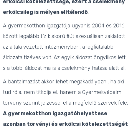
erkölcsi kötelezettsége, ezért a cselekmény
erkölcsileg is mélyen elítélendő
.
A gyermekotthon igazgatója ugyanis 2004 és 2016
között legalább tíz kiskorú fiút szexuálisan zaklatott
az általa vezetett intézményben, a legfiatalabb
áldozata tízéves volt. Az egyik áldozat öngyilkos lett,
s a többi áldozat ma is a cselekmény hatása alatt áll.
A bántalmazást akkor lehet megakadályozni, ha aki
tud róla, nem titkolja el, hanem a Gyermekvédelmi
törvény szerint jelzéssel él a megfelelő szervek felé.
A gyermekotthon igazgatóhelyettese
azonban törvényi és erkölcsi kötelezettségét