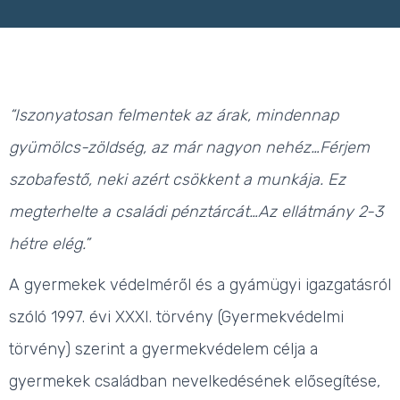
“Iszonyatosan felmentek az árak, mindennap
gyümölcs-zöldség, az már nagyon nehéz…Férjem
szobafestő, neki azért csökkent a munkája. Ez
megterhelte a családi pénztárcát…Az ellátmány 2-3
hétre elég.”
A gye
rmekek védelméről és a gyámügyi igazgatásról
szóló 1997. évi XXXI. törvény (
Gyermekvédelmi
törvény
) szerint a gyermekvédelem célja a
gyermekek családban nevelkedésének elősegítése,