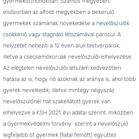
gyermekotthonokban. Számos megyében,
elsősorban az alföldi megyékben
a bekerülő
gyermekek számának növekedése a
nevelőszülők
csökkenő vagy stagnáló létszámával
párosul
. A
helyzetet nehezíti a 12 éven aluli testvérpárok,
illetve a csecsemőkorúak nevelőszülői elhelyezése.
Az elégtelen nevelőszülői létszám kedvezőtlen
hatása az is, hogy nő
azoknak az aránya is, ahol több
gyerek nevelkedik, illetve mintegy négyszáz
nevelőszülőnél hat szakellátott gyerek van
elhelyezve a KSH 2021. évi adatai szerint, miközben
a Gyermekvédelmi törvény szerint
a nevelőszülő
legfeljebb öt gyermek
(fiatal felnőtt) együttes