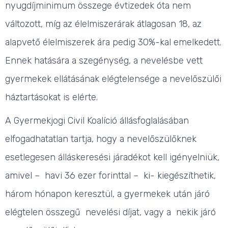
nyugdíjminimum összege évtizedek óta nem
változott, míg az élelmiszerárak átlagosan 18, az
alapvető élelmiszerek ára pedig 30%-kal emelkedett.
Ennek hatására a szegénység, a nevelésbe vett
gyermekek ellátásának elégtelensége a nevelőszülői
háztartásokat is elérte.
A Gyermekjogi Civil Koalíció állásfoglalásában
elfogadhatatlan tartja, hogy a nevelőszülőknek
esetlegesen álláskeresési járadékot kell igényelniük,
amivel – havi 36 ezer forinttal – ki- kiegészíthetik,
három hónapon keresztül, a gyermekek után járó
elégtelen összegű nevelési díjat, vagy a nekik járó