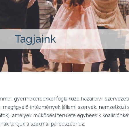
Tagjaink
mel, gyermekérdekkel foglalkozó hazai civil szervezete
ún. megfigyelő intézmények (állami szervek, nemzetközi
tok), amelyek működési területe egybeesik Koalíciónkév
nak tartjuk a szakmai párbeszédhez.