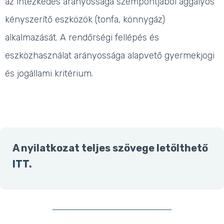
az intézkedés arányossága szempontjából aggályos
kényszerítő eszközök (tonfa, könnygáz)
alkalmazását.
A rendőrségi fellépés és
eszközhasználat arányossága alapvető gyermekjogi
és jogállami kritérium.
A nyilatkozat teljes szövege letölthető
ITT.