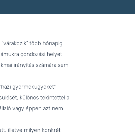
“várakozik” több hónapig
zámukra gondozási helyet
zakmai irányítás számára sem
kórházi gyermekügyeket”
lését, különös tekintettel a
állaló vagy éppen azt nem
t, illetve milyen konkrét