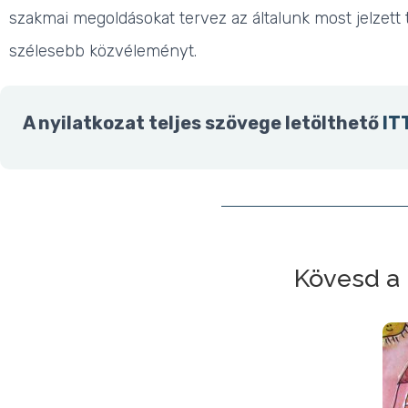
szakmai megoldásokat tervez az általunk most jelzet
szélesebb közvéleményt.
A nyilatkozat teljes szövege letölthető
IT
Kövesd a 