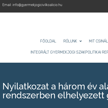
Email: info@gyermekjogicivilkoalicio.hu
FŐOLDAL
RÓLUNK
MIT CSINÁ
INTEGRÁLT GYERMEKJOGI SZAKPOLITIKAI R
Nyilatkozat a három év a
rendszerben elhelyezett