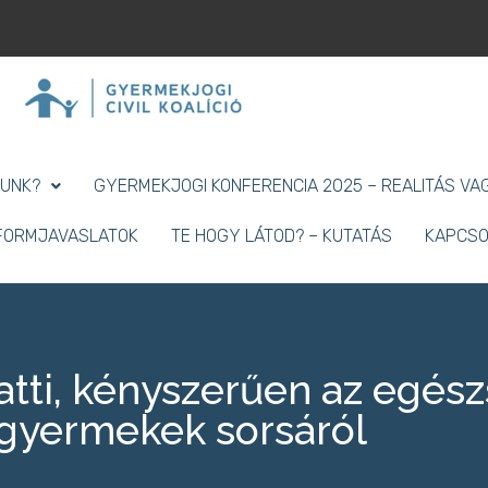
LUNK?
GYERMEKJOGI KONFERENCIA 2025 – REALITÁS VAG
EFORMJAVASLATOK
TE HOGY LÁTOD? – KUTATÁS
KAPCSO
latti, kényszerűen az egés
 gyermekek sorsáról