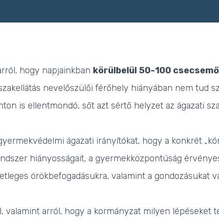
 arról, hogy napjainkban
körülbelül 50-100 csecsemő
szakellátás nevelőszülői férőhely hiányában nem tud s
ton is ellentmondó, sőt azt sértő helyzet az ágazati s
és gyermekvédelmi ágazati irányítókat, hogy a konkrét „
órendszer hiányosságait, a gyermekközpontúság érvényesü
setleges örökbefogadásukra, valamint a gondozásukat v
, valamint arról, hogy a kormányzat milyen lépéseket tet