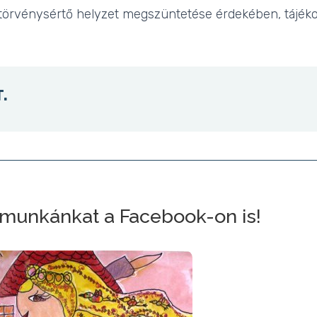
t törvénysértő helyzet megszüntetése érdekében, tájéko
T.
munkánkat a Facebook-on is!