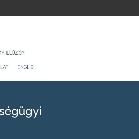
Y ILLÚZIÓ?
LAT
ENGLISH
zségügyi