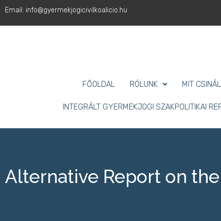
Email: info@gyermekjogicivilkoalicio.hu
FŐOLDAL
RÓLUNK
MIT CSINÁ
INTEGRÁLT GYERMEKJOGI SZAKPOLITIKAI R
Alternative Report on t