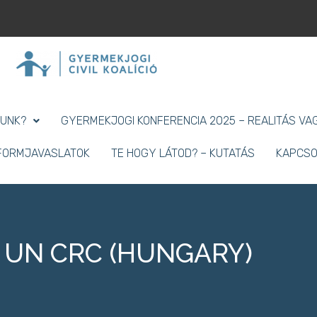
LUNK?
GYERMEKJOGI KONFERENCIA 2025 – REALITÁS VAG
EFORMJAVASLATOK
TE HOGY LÁTOD? – KUTATÁS
KAPCSO
he UN CRC (HUNGARY)